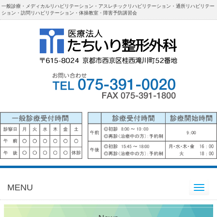
一般診療・メディカルリハビリテーション・アスレチックリハビリテーション・通所リハビリテー
ション・訪問リハビリテーション・体操教室・障害予防講習会
MENU
Toggle
navigation