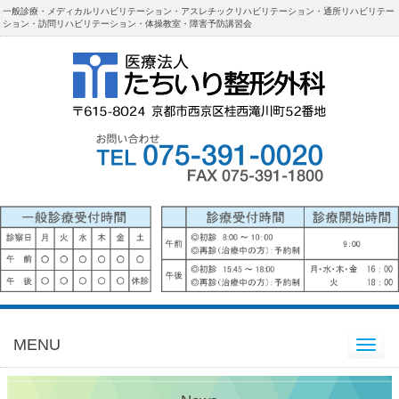
一般診療・メディカルリハビリテーション・アスレチックリハビリテーション・通所リハビリテー
ション・訪問リハビリテーション・体操教室・障害予防講習会
MENU
Toggle
navigation