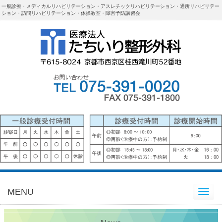
一般診療・メディカルリハビリテーション・アスレチックリハビリテーション・通所リハビリテー
ション・訪問リハビリテーション・体操教室・障害予防講習会
MENU
Toggle
navigation