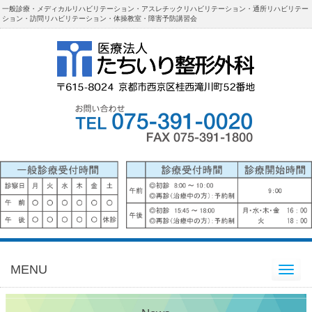
一般診療・メディカルリハビリテーション・アスレチックリハビリテーション・通所リハビリテー
ション・訪問リハビリテーション・体操教室・障害予防講習会
MENU
Toggle
navigation