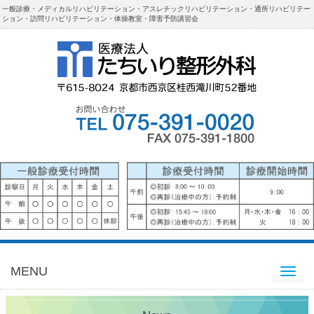
一般診療・メディカルリハビリテーション・アスレチックリハビリテーション・通所リハビリテー
ション・訪問リハビリテーション・体操教室・障害予防講習会
MENU
Toggle
navigation