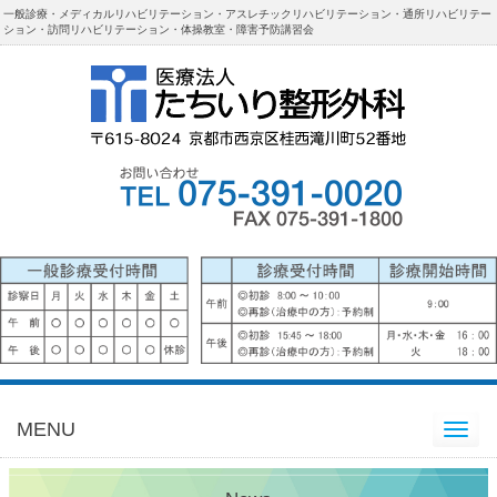
一般診療・メディカルリハビリテーション・アスレチックリハビリテーション・通所リハビリテー
ション・訪問リハビリテーション・体操教室・障害予防講習会
MENU
Toggle
navigation