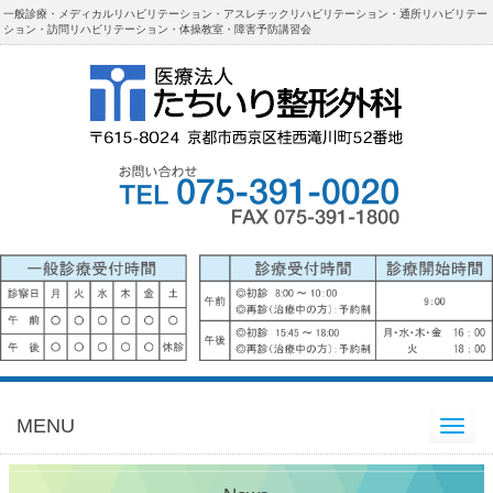
一般診療・メディカルリハビリテーション・アスレチックリハビリテーション・通所リハビリテー
ション・訪問リハビリテーション・体操教室・障害予防講習会
MENU
Toggle
navigation