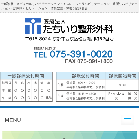
一般診療・メディカルリハビリテーション・アスレチックリハビリテーション・通所リハビリテー
ション・訪問リハビリテーション・体操教室・障害予防講習会
MENU
Toggle
navigation