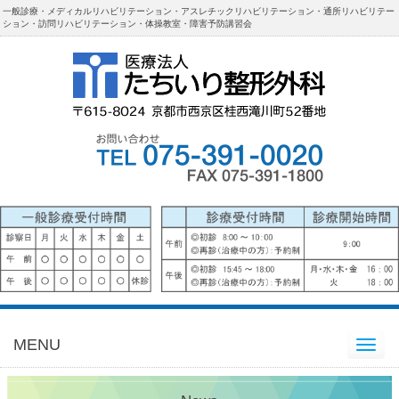
一般診療・メディカルリハビリテーション・アスレチックリハビリテーション・通所リハビリテー
ション・訪問リハビリテーション・体操教室・障害予防講習会
MENU
Toggle
navigation