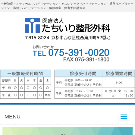
一般診療・メディカルリハビリテーション・アスレチックリハビリテーション・通所リハビリテー
ション・訪問リハビリテーション・体操教室・障害予防講習会
MENU
Toggle
navigation