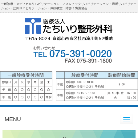
一般診療・メディカルリハビリテーション・アスレチックリハビリテーション・通所リハビリテー
ション・訪問リハビリテーション・体操教室・障害予防講習会
MENU
Toggle
navigation