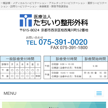
一般診療・メディカルリハビリテーション・アスレチックリハビリテーション・通所リハビリテー
ション・訪問リハビリテーション・体操教室・障害予防講習会
MENU
Toggle
navigation