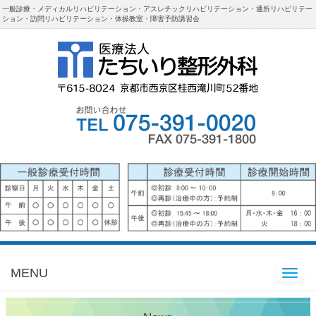
一般診療・メディカルリハビリテーション・アスレチックリハビリテーション・通所リハビリテー
ション・訪問リハビリテーション・体操教室・障害予防講習会
MENU
Toggle
navigation