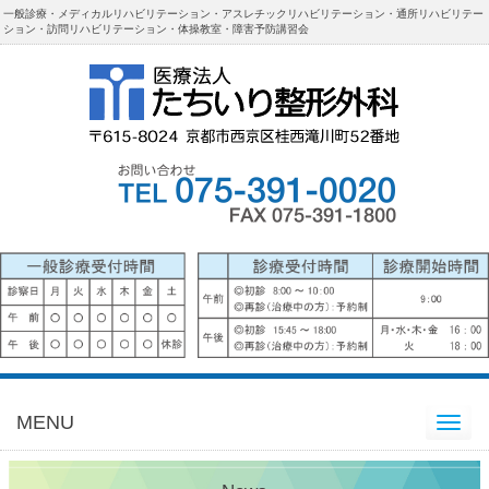
一般診療・メディカルリハビリテーション・アスレチックリハビリテーション・通所リハビリテー
ション・訪問リハビリテーション・体操教室・障害予防講習会
MENU
Toggle
navigation