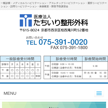
一般診療・メディカルリハビリテーション・アスレチックリハビリテーション・通所リハビリテー
ション・訪問リハビリテーション・体操教室・障害予防講習会
MENU
Toggle
navigation