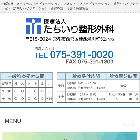
一般診療・メディカルリハビリテーション・アスレチックリハビリテーション・通所リハビリテー
ション・訪問リハビリテーション・体操教室・障害予防講習会
MENU
Toggle
navigation