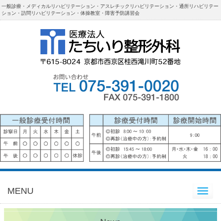
一般診療・メディカルリハビリテーション・アスレチックリハビリテーション・通所リハビリテー
ション・訪問リハビリテーション・体操教室・障害予防講習会
MENU
Toggle
navigation