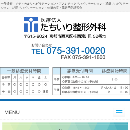
一般診療・メディカルリハビリテーション・アスレチックリハビリテーション・通所リハビリテー
ション・訪問リハビリテーション・体操教室・障害予防講習会
MENU
Toggle
navigation