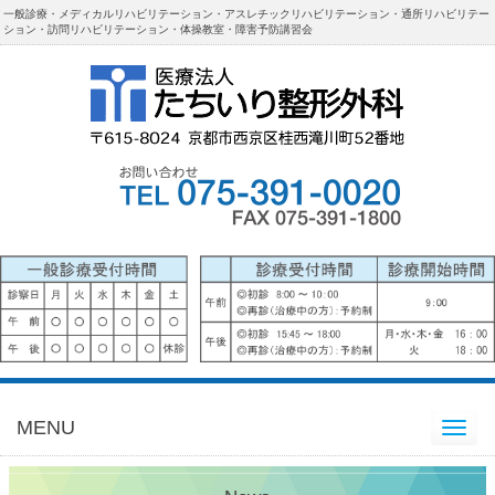
一般診療・メディカルリハビリテーション・アスレチックリハビリテーション・通所リハビリテー
ション・訪問リハビリテーション・体操教室・障害予防講習会
MENU
Toggle
navigation